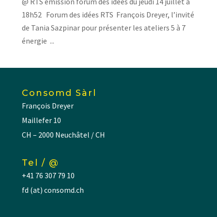
@ RTS émission forum des idées du jeudi 14 juillet à
18h52 Forum des idées RTS François Dreyer, l’invité
de Tania Sazpinar pour présenter les ateliers 5 à 7
énergie ...
Consomd Sàrl
François Dreyer
Maillefer 10
CH – 2000 Neuchâtel / CH
Tel / @
+41 76 307 79 10
fd (at) consomd.ch